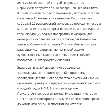
для смеха деревянной статуей Перуна... В 1991 г.
Перынский полуостров был возвращен Церкви. Свято-
Юрьев монастырь, расположенный у истоков Волхова
близ озера Ильмень, с посещением Георгиевского
собора. В 20 веке древний монастырь повидал многое и
многих. В 1932 г. здесь организовали дом инвалидов. В
годы оккупации здания превратили в казармы для
немецких и испанских частей, а также для батальона
литовской военной полиции. После войны в обители
размещались техникум, почта, музей и даже
художественный салон. Наконец, в 1991 г. обитель
возвратили Новгородской епархии.
Экскурсия в музей деревянного зодчества
«Витославлицы» - архитектурный и природный
заповедник деревянного зодчества с русскими избами,
церквями, кузницой, с предметами крестьянского быта
и орудий труда. ИЛИ. Экскурсия в здание
Присутственных мест в Кремле. Экспозиция «История
Новгорода и Новгородской земли с древнейших времен
до конца XVII века». Экспозиция по истории