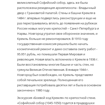
великолепный Софийский собор, здесь же была
расположена резиденция архиепископа - Владычный
двор с Грановитой палатой. Стены и башни Кремля в
1484 г. впервые подверглись реконструкции и еще не
раз перестраивались вплоть до появления на рубежах
России новых могучих крепостей – Санкт-Петербурга и
Нарвы. Новгород утратил свое оборонное значение, и
Кремль больше не ремонтировался. В 1910 году
государственная комиссия решила было начать
косметический ремонт и даже составила смету работ -
95.951 рубль, но помешали Первая Мировая и
революция. Новая власть вспомнила о Кремле в 1936 г.
Были восстановлены многие башни и часть стен, но
грянула Великая Отечественная. В январе 1944 г.
Новгород был освобожден, но Кремль представлял
собой печальное зрелище. Полноценная его
реставрация потребовала десятки лет и была в основном
закончена к 1980 году.
Экскурсия «Боевой ход Кремля» по крепостной стене.
«Софийский собор (1045-1050) годится в прадедушки