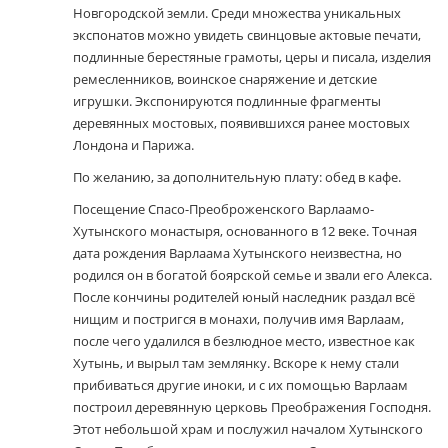
Новгородской земли. Среди множества уникальных
экспонатов можно увидеть свинцовые актовые печати,
подлинные берестяные грамоты, церы и писала, изделия
ремесленников, воинское снаряжение и детские
игрушки. Экспонируются подлинные фрагменты
деревянных мостовых, появившихся ранее мостовых
Лондона и Парижа.
По желанию, за дополнительную плату: обед в кафе.
Посещение Спасо-Преоброженского Варлаамо-
Хутынского монастыря, основанного в 12 веке. Точная
дата рождения Варлаама Хутынского неизвестна, но
родился он в богатой боярской семье и звали его Алекса.
После кончины родителей юный наследник раздал всё
нищим и постригся в монахи, получив имя Варлаам,
после чего удалился в безлюдное место, известное как
Хутынь, и вырыл там землянку. Вскоре к нему стали
прибиваться другие иноки, и с их помощью Варлаам
построил деревянную церковь Преображения Господня.
Этот небольшой храм и послужил началом Хутынского