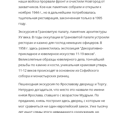
наши войска прорвали фронт и очистили Новгород от
захватчиков. Кое-как памятник собрали и открыли к
ноябрю 1944 г., но в дальнейшем потребовалась
тщательная реставрация, законченная только в 1995
году.
Экскурсия в Грановитую палату, памятник архитектуры
XV века. В годы оккупации в Грановитой палате устроили
ресторан и казино для господ немецких офицеров. В
1958 г. здесь разместилась экспозиция "Декоративно-
прикладное и ювелирное искусство 11-19 веков".
Великолепные образцы ювелирного дела, тончайшей
резьбы по камню и кости, уникальная храмовая утварь
11-12 веков происходят в основном из Софийского
собора и монастырских ризниц.
Пешеходная экскурсия по Ярославову дворищу и Торгу.
Нетрудно догадаться, что место это назвали по имени
князя Ярослава, ставшего с возрастом Мудрым. По
преданию, князь построил здесь дворец, с которым не
мог сравниться ни один европейский замок. Уже тысячу
лет ищут следы этого невиданного сооружения, но