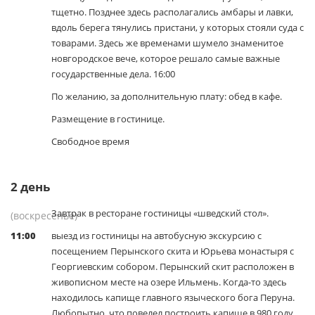
тщетно. Позднее здесь располагались амбары и лавки,
вдоль берега тянулись пристани, у которых стояли суда с
товарами. Здесь же временами шумело знаменитое
новгородское вече, которое решало самые важные
государственные дела. 16:00
По желанию, за дополнительную плату: обед в кафе.
Размещение в гостинице.
Свободное время
2
день
Завтрак в ресторане гостиницы «шведский стол».
(воскресенье)
11:00
выезд из гостиницы на автобусную экскурсию с
посещением Перынского скита и Юрьева монастыря с
Георгиевским собором. Перынский скит расположен в
живописном месте на озере Ильмень. Когда-то здесь
находилось капище главного языческого бога Перуна.
Любопытно, что повелел построить капище в 980 году