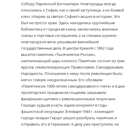
Собору Парижской Богоматери. Новгородцы всегда
относились к Софии, как к своей заступнице, а их боевой
клич: «Умрем за святую Софию!» вошел в историю. Это
был не просто храм. Здесь находились крупнейшая
библиотека и городская казна, заключались военные
союзы и торговые соглашения, а за стенами шумело
новгородское вече, решавшее важнейшие
государственные дела. В центре Кремля с 1862 года
высится памятник «Тысячелетие России»,
напоминающий царь-колокол. Памятник состоит из трех
ярусов, символизирующих Православие, Самодержавие,
Народность. Отношение к нему после революции было,
мягко говоря, неоднозначным. Его обозвали
«Памятником 1000-летию самодержавного гнета» и в дни
пролетарских праздников стыдливо закрывали
фанерными щитами с революционными лозунгами.
Гораздо худшая участь ждала монумент в годы
фашистской оккупации. В январе 1944 г. комендант
города генерал Герцог решил разобрать памятник и
отправить его в Германию. К делу уже приступили, но