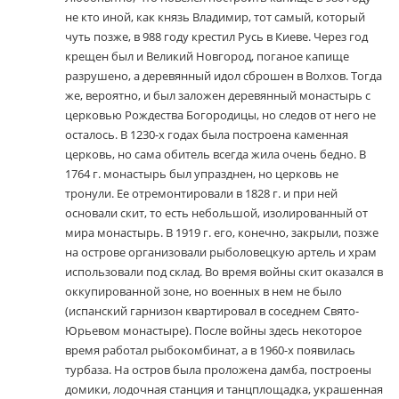
не кто иной, как князь Владимир, тот самый, который
чуть позже, в 988 году крестил Русь в Киеве. Через год
крещен был и Великий Новгород, поганое капище
разрушено, а деревянный идол сброшен в Волхов. Тогда
же, вероятно, и был заложен деревянный монастырь с
церковью Рождества Богородицы, но следов от него не
осталось. В 1230-х годах была построена каменная
церковь, но сама обитель всегда жила очень бедно. В
1764 г. монастырь был упразднен, но церковь не
тронули. Ее отремонтировали в 1828 г. и при ней
основали скит, то есть небольшой, изолированный от
мира монастырь. В 1919 г. его, конечно, закрыли, позже
на острове организовали рыболовецкую артель и храм
использовали под склад. Во время войны скит оказался в
оккупированной зоне, но военных в нем не было
(испанский гарнизон квартировал в соседнем Свято-
Юрьевом монастыре). После войны здесь некоторое
время работал рыбокомбинат, а в 1960-х появилась
турбаза. На остров была проложена дамба, построены
домики, лодочная станция и танцплощадка, украшенная