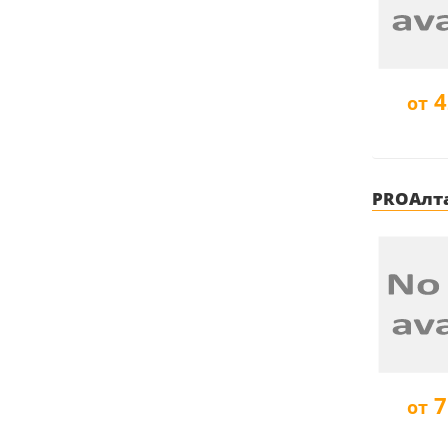
4
от
PROАлта
7
от