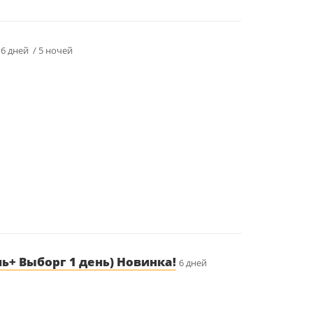
6 дней / 5 ночей
ь+ Выборг 1 день) Новинка!
6 дней