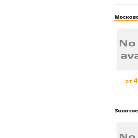
Московск
4
от
Золотое