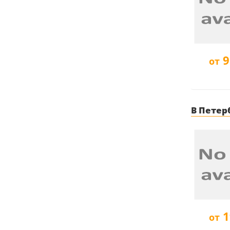
9
от
В Петерб
1
от