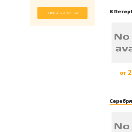
В Петерб
с
по
ПОКАЗАТЬ РЕЗУЛЬТАТ
2
от
Серебря