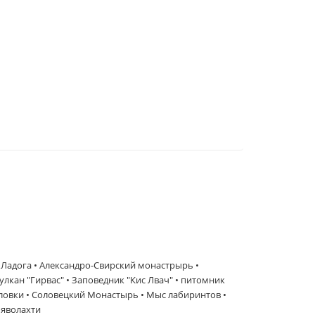
 Ладога • Александро-Свирский монастрырь •
улкан "Гирвас" • Заповедник "Кис Лвач" • питомник
Соловки • Соловецкий Монастырь • Мыс лабиринтов •
ьяволахти