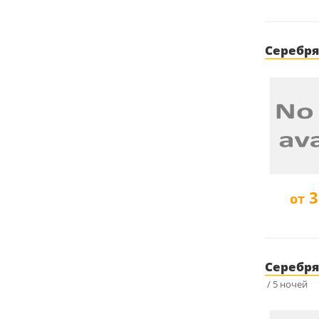
Серебря
3
от
Серебря
/ 5 ночей