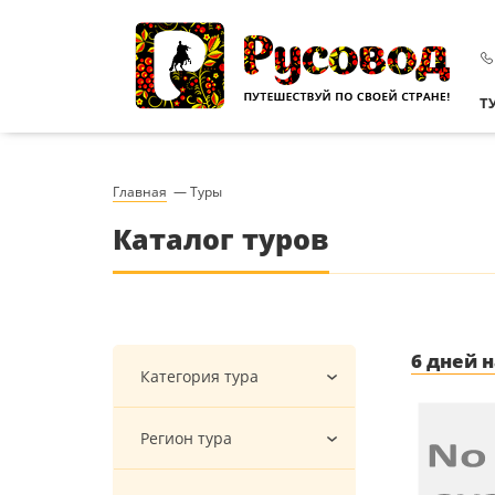
Т
Главная
—
Туры
Каталог туров
6 дней 
Категория тура
Регион тура
Новый год и Рождество
Туры на Новый год
Многодневные туры