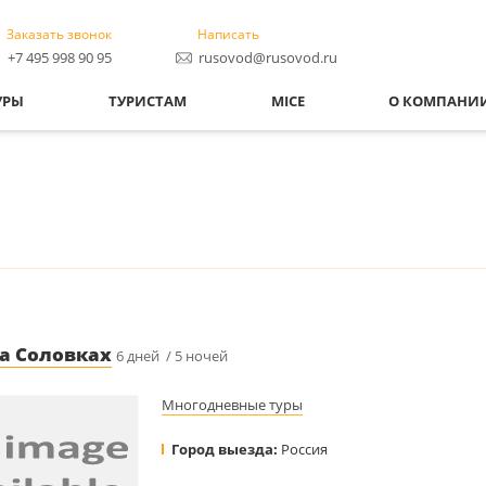
Заказать звонок
Написать
+7 495 998 90 95
rusovod@rusovod.ru
УРЫ
ТУРИСТАМ
MICE
О КОМПАНИ
на Соловках
6 дней / 5 ночей
Многодневные туры
Город выезда:
Россия