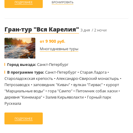
ПОДРОБНЕЕ
БРОНИРОВАТЬ
Гран-тур "Вся Карелия"
3 дня / 2 ночи
9 900
от
руб.
Многодневные туры
Город выезда:
Санкт-Петербург
В программе тура:
Санкт-Петербург • Старая Ладога •
Староладожская крепость • Александро-Свирский монастырь •
Петрозаводск • заповедник "Кивач" • вулкан "Гирвас" • курорт
"Марциальные воды" • гора "Сампо" • Питомник собак хаски •
деревня "Кинемара" • Залив Кирьяволахти • Горный парк
Рускеала
ПОДРОБНЕЕ