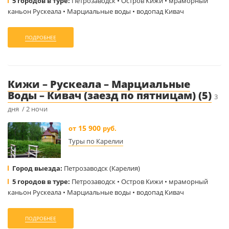
5 городов в туре:
Петрозаводск • Остров Кижи • мраморный
каньон Рускеала • Марциальные воды • водопад Кивач
ПОДРОБНЕЕ
Кижи – Рускеала – Марциальные
Воды – Кивач (заезд по пятницам) (5)
3
дня / 2 ночи
15 900
от
руб.
Туры по Карелии
Город выезда:
Петрозаводск (Карелия)
5 городов в туре:
Петрозаводск • Остров Кижи • мраморный
каньон Рускеала • Марциальные воды • водопад Кивач
ПОДРОБНЕЕ