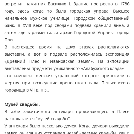
встретит памятник Василию I. Здание построено в 1786
году, здесь когда то была городская управа, Высшее
начальное мужское училище, Городской общественный
банк. В XVIII веке под сводами подвала хранили вина, а
затем здесь разместился архив Городской Управы города
Плес.
В настоящее время на двух этажах располагаются
выставки, а вот в подвале расположилась экспозиция
«Древний Плес и Ивановская земля». На экпозиции
выставлены предметы уникального «Алабужского клада» —
это комплект женских украшений которые приносили в
жертву при возведение крепостного вала Пеньковского
городища в VII в. н.э..
Музей свадьбы.
В избе зажиточного аптекаря проживающего в Плесе
располагается “музей свадьбы”.
У аптекаря было несколько дочек. Когда дочери выходили
замуж, он для них устраивал незабываемые свадьбы, как и