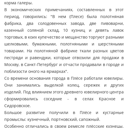
корма галеры.
В экономических примечаниях, составленных в этот
период, говорились: "В нем (Плесе) была полотняная
фабрика, два солодовенных завода, две пивоварни,
казенный соляной склад, 10 кузниц и девять лавок
торговых, в коих купечество и мещанство торгуют разными
шелковыми, бумажными, полотняными и шерстяными
товарами. На полотняной фабрике ткали разных цветов
пестряди и равендуки, которые отвозили для продажи в
Москву, в Санкт-Петербург и отчасти продавали в городе и
поблизости оного на ярмарках".
Со времени основания города в Плёсе работали ювелиры.
Они занимались выделкой колец, сережек и других
изделий. Под влиянием этого древнего ювелирного центра
сформировались соседние - в селах Красное и
Сидоровское.
Большое развитие получили в Плёсе и кустарные
промыслы: кузнечный, портновский, сапожный.
Особенно отличались в своем ремесле плёсские кузнецы.