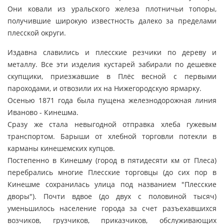
Они ковали из уральского железа плотничьи топоры,
получившие широкую известность далеко за пределами
плесской округи.
Издавна славились и плесские резчики по дереву и
металлу. Все эти изделия кустарей забирали по дешевке
скупщики, приезжавшие в Плёс весной с первыми
пароходами, и отвозили их на Нижегородскую ярмарку.
Осенью 1871 года была пущена железнодорожная линия
Иваново - Кинешма.
Сразу же стала невыгодной отправка хлеба гужевым
транспортом. Барыши от хлебной торговли потекли в
карманы кинешемских купцов.
Постепенно в Кинешму (город в пятидесяти км от Плеса)
перебрались многие Плесские торговцы (до сих пор в
Кинешме сохранилась улица под названием "Плесские
дворы"). Почти вдвое (до двух с половиной тысяч)
уменьшилось население города за счет разъехавшихся
возчиков, грузчиков, приказчиков, обслуживающих