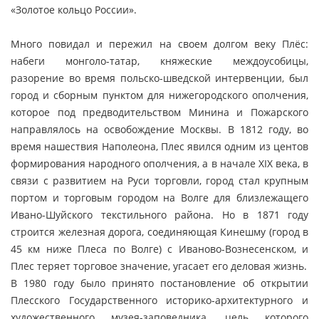
«Золотое кольцо России».
Много повидал и пережил на своем долгом веку Плёс:
набеги монголо-татар, княжеские междоусобицы,
разорение во время польско-шведской интервенции, был
город и сборным пунктом для нижегородского ополчения,
которое под предводительством Минина и Пожарского
направлялось на освобождение Москвы. В 1812 году, во
время нашествия Наполеона, Плес явился одним из центов
формирования народного ополчения, а в начале XIX века, в
связи с развитием на Руси торговли, город стал крупным
портом и торговым городом на Волге для близлежащего
Ивано-Шуйского текстильного района. Но в 1871 году
строится железная дорога, соединяющая Кинешму (город в
45 км ниже Плеса по Волге) с Иваново-Вознесенском, и
Плес теряет торговое значение, угасает его деловая жизнь.
В 1980 году было принято постановление об открытии
Плесского Государственного историко-архитектурного и
художественного музея-заповедника, цель которого