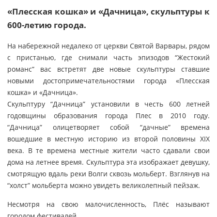
«Плесская кошка» и «Дачница», скульптуры к
600-летию города.
На набережной недалеко от церкви Святой Варвары, рядом
с пристанью, где снимали часть эпизодов “Жестокий
романс” вас встретят две новые скульптуры ставшие
новыми достопримечательностями города «Плесская
кошка» и «Дачница».
Скульптуру “Дачница” установили в честь 600 летней
годовщины образования города Плес в 2010 году.
“Дачница” олицетворяет собой “дачные” времена
вошедшие в местную историю из второй половины XIX
века. В те времена местные жители часто сдавали свои
дома на летнее время. Скульптура эта изображает девушку,
смотрящую вдаль реки Волги сквозь мольберт. Взглянув на
“холст” мольберта можно увидеть великолепный пейзаж.
Несмотря на свою малочисленность, Плёс называют
городом фестивалей.