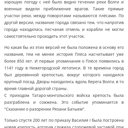
хорошую погоду с неё было видно течении реки Волги и
военные видели приближение врагов. Такие прямые
участки реки, между поворотами называются плёсами. По
другой версии, название города связано тем, что напротив
города находилась песчаная отмель и корабли не могли
самостоятельно проходить этот участок.
Но какая бы из этих версий не была положена в основу его
названия, тем не менее история Плёса насчитывает уже
более 850 лет. И первые упоминания о Плёсе появились в
1141 году в Нижегородской летописи. В те времена город
был деревянной крепостью, вокруг которого находился
крупный посад. Дворы находились вдоль берега Волги, в то
время главной дорогой страны.
С приходом Татаро-монгольского войска крепость была
разграблена и сожжена. Это событие упоминается в
"Сказании о разорении Рязани Батыем".
Только спустя 200 лет по приказу Василия I была построена
новая крепость, которая служила сторожевой заставой при