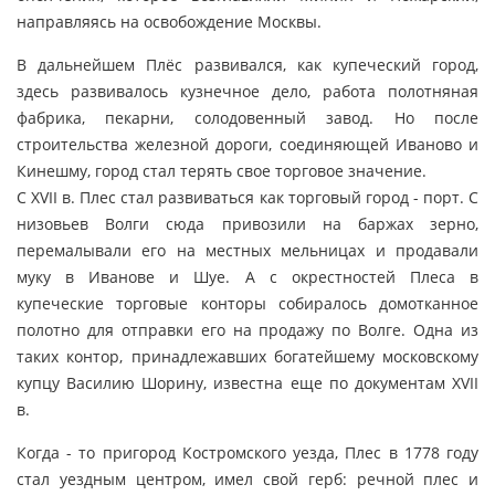
направляясь на освобождение Москвы.
В дальнейшем Плёс развивался, как купеческий город,
здесь развивалось кузнечное дело, работа полотняная
фабрика, пекарни, солодовенный завод. Но после
строительства железной дороги, соединяющей Иваново и
Кинешму, город стал терять свое торговое значение.
С XVII в. Плес стал развиваться как торговый город - порт. С
низовьев Волги сюда привозили на баржах зерно,
перемалывали его на местных мельницах и продавали
муку в Иванове и Шуе. А с окрестностей Плеса в
купеческие торговые конторы собиралось домотканное
полотно для отправки его на продажу по Волге. Одна из
таких контор, принадлежавших богатейшему московскому
купцу Василию Шорину, известна еще по документам XVII
в.
Когда - то пригород Костромского уезда, Плес в 1778 году
стал уездным центром, имел свой герб: речной плес и