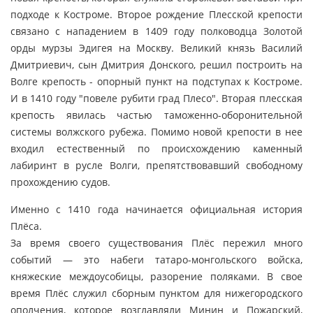
подходе к Костроме. Второе рождение Плесской крепости
связано с нападением в 1409 году полководца Золотой
орды мурзы Эдигея на Москву. Великий князь Василий
Дмитриевич, сын Дмитрия Донского, решил построить на
Волге крепость - опорный пункт на подступах к Костроме.
И в 1410 году "повеле рубити град Плесо". Вторая плесская
крепость явилась частью таможенно-оборонительной
системы волжского рубежа. Помимо новой крепости в нее
входил естественный по происхождению каменный
лабиринт в русле Волги, препятствовавший свободному
прохождению судов.
Именно с 1410 года начинается официальная история
Плёса.
За время своего существования Плёс пережил много
событий — это набеги татаро-монгольского войска,
княжеские междоусобицы, разорение поляками. В свое
время Плёс служил сборным пунктом для нижегородского
ополчения, которое возглавляли Минин и Пожарский,