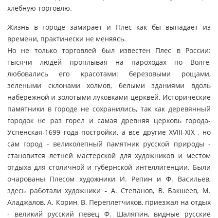
хлебную торговлю.
Жизнь в городе замирает и Плес как бы выпадает из
времени, практически не меняясь.
Но не только торговлей был известен Плес в России:
тысячи людей проплывая на пароходах по Волге,
любовались его красотами: березовыми рощами,
зелеными склонами холмов, белыми зданиями вдоль
набережной и золотыми луковками церквей. Исторические
памятники в городе не сохранились, так как деревянный
городок не раз горел и самая древняя церковь города-
Успенская-1699 года постройки, а все другие XVIII-XIX , но
сам город - великолепный памятник русской природы -
становится летней мастерской для художников и местом
отдыха для столичной и губернской интеллигенции. Были
очарованы Плесом художники И. Репин и Ф. Васильев,
здесь работали художники - А. Степанов, В. Бакшеев, М.
Аладжалов, А. Корин, В. Переплетчиков, приезжал на отдых
- великий русский певец Ф. Шаляпин, видные русские