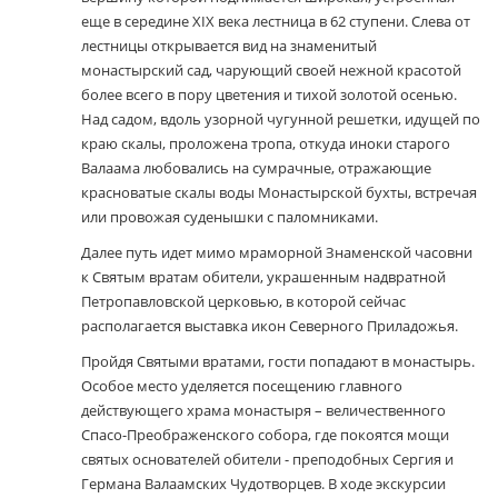
еще в середине XIX века лестница в 62 ступени. Слева от
лестницы открывается вид на знаменитый
монастырский сад, чарующий своей нежной красотой
более всего в пору цветения и тихой золотой осенью.
Над садом, вдоль узорной чугунной решетки, идущей по
краю скалы, проложена тропа, откуда иноки старого
Валаама любовались на сумрачные, отражающие
красноватые скалы воды Монастырской бухты, встречая
или провожая суденышки с паломниками.
Далее путь идет мимо мраморной Знаменской часовни
к Святым вратам обители, украшенным надвратной
Петропавловской церковью, в которой сейчас
располагается выставка икон Северного Приладожья.
Пройдя Святыми вратами, гости попадают в монастырь.
Особое место уделяется посещению главного
действующего храма монастыря – величественного
Спасо-Преображенского собора, где покоятся мощи
святых основателей обители - преподобных Сергия и
Германа Валаамских Чудотворцев. В ходе экскурсии