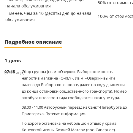
50% от стоимост
начала обслуживания
- менее, чем за 10 (десять) дня до начала
100% от стоимос
обслуживания
Подробное описание
1
день
07:45
Сбор группы (ст. м. «Озерки», Выборгское шоссе,
(пятница)
напротив магазина «O-KEY». Из м. «Озерки» выйти
налево до Выборгского шоссе, далее по ходу движения
до конца остановки общественного транспорта). Номер
автобуса и телефон гида сообщаются накануне тура.
08.00 - 11.00 Автобусный переезд из Санкт-Петербурга до
Приозерска. Путевая информация.
По дороге остановка на небольшой отдых у храма
Коневской иконы Божией Матери (пос. Саперное).