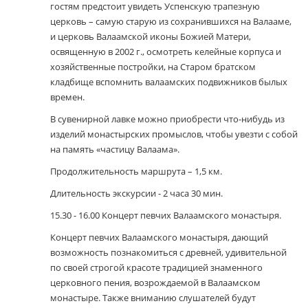
гостям предстоит увидеть Успенскую трапезную
церковь – самую старую из сохранившихся на Валааме,
и церковь Валаамской иконы Божией Матери,
освященную в 2002 г., осмотреть келейные корпуса и
хозяйственные постройки, на Старом братском
кладбище вспомнить валаамских подвижников былых
времен.
В сувенирной лавке можно приобрести что-нибудь из
изделий монастырских промыслов, чтобы увезти с собой
на память «частицу Валаама».
Продолжительность маршрута – 1,5 км.
Длительность экскурсии - 2 часа 30 мин.
15.30 - 16.00 Концерт певчих Валаамского монастыря.
Концерт певчих Валаамского монастыря, дающий
возможность познакомиться с древней, удивительной
по своей строгой красоте традицией знаменного
церковного пения, возрождаемой в Валаамском
монастыре. Также вниманию слушателей будут