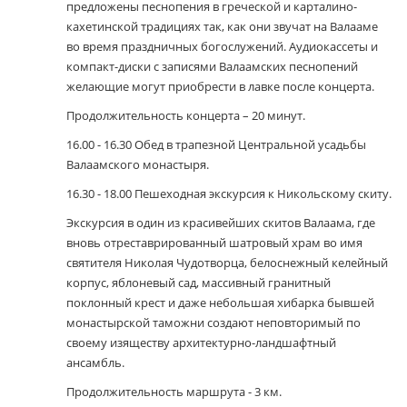
предложены песнопения в греческой и карталино-
кахетинской традициях так, как они звучат на Валааме
во время праздничных богослужений. Аудиокассеты и
компакт-диски с записями Валаамских песнопений
желающие могут приобрести в лавке после концерта.
Продолжительность концерта – 20 минут.
16.00 - 16.30 Обед в трапезной Центральной усадьбы
Валаамского монастыря.
16.30 - 18.00 Пешеходная экскурсия к Никольскому скиту.
Экскурсия в один из красивейших скитов Валаама, где
вновь отреставрированный шатровый храм во имя
святителя Николая Чудотворца, белоснежный келейный
корпус, яблоневый сад, массивный гранитный
поклонный крест и даже небольшая хибарка бывшей
монастырской таможни создают неповторимый по
своему изяществу архитектурно-ландшафтный
ансамбль.
Продолжительность маршрута - 3 км.