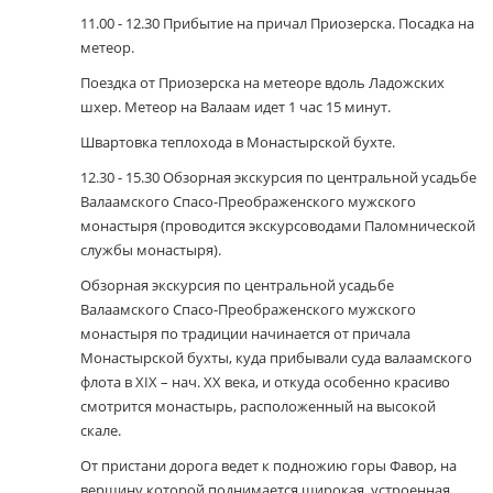
11.00 - 12.30 Прибытие на причал Приозерска. Посадка на
метеор.
Поездка от Приозерска на метеоре вдоль Ладожских
шхер. Метеор на Валаам идет 1 час 15 минут.
Швартовка теплохода в Монастырской бухте.
12.30 - 15.30 Обзорная экскурсия по центральной усадьбе
Валаамского Спасо-Преображенского мужского
монастыря (проводится экскурсоводами Паломнической
службы монастыря).
Обзорная экскурсия по центральной усадьбе
Валаамского Спасо-Преображенского мужского
монастыря по традиции начинается от причала
Монастырской бухты, куда прибывали суда валаамского
флота в ХIХ – нач. ХХ века, и откуда особенно красиво
смотрится монастырь, расположенный на высокой
скале.
От пристани дорога ведет к подножию горы Фавор, на
вершину которой поднимается широкая, устроенная