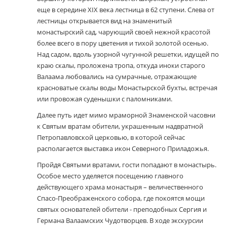
еще в середине XIX века лестница в 62 ступени. Слева от
лестницы открывается вид на знаменитый
монастырский сад, чарующий своей нежной красотой
более всего в пору цветения и тихой золотой осенью.
Над садом, вдоль узорной чугунной решетки, идущей по
краю скалы, проложена тропа, откуда иноки старого
Валаама любовались на сумрачные, отражающие
красноватые скалы воды Монастырской бухты, встречая
или провожая суденышки с паломниками.
Далее путь идет мимо мраморной Знаменской часовни
к Святым вратам обители, украшенным надвратной
Петропавловской церковью, в которой сейчас
располагается выставка икон Северного Приладожья.
Пройдя Святыми вратами, гости попадают в монастырь.
Особое место уделяется посещению главного
действующего храма монастыря – величественного
Спасо-Преображенского собора, где покоятся мощи
святых основателей обители - преподобных Сергия и
Германа Валаамских Чудотворцев. В ходе экскурсии