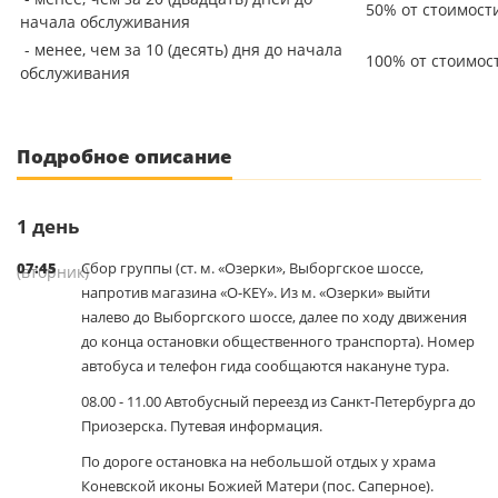
50% от стоимост
начала обслуживания
- менее, чем за 10 (десять) дня до начала
100% от стоимос
обслуживания
Подробное описание
1
день
07:45
Сбор группы (ст. м. «Озерки», Выборгское шоссе,
(вторник)
напротив магазина «O-KEY». Из м. «Озерки» выйти
налево до Выборгского шоссе, далее по ходу движения
до конца остановки общественного транспорта). Номер
автобуса и телефон гида сообщаются накануне тура.
08.00 - 11.00 Автобусный переезд из Санкт-Петербурга до
Приозерска. Путевая информация.
По дороге остановка на небольшой отдых у храма
Коневской иконы Божией Матери (пос. Саперное).