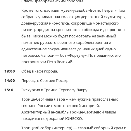
Спасо-Преображенским собором.
Кроме того, вас ждёт музей-усадьба «Ботик Петра I». Там
собраны уникальная коллекция деревянной скульптуры,
древнерусская иконопись, сокровища монастырских
ризниц, предметы крестьянского обихода и дворянского
быта. Также можно будет посмотреть на значимый
памятник русского военного кораблестроения и
единственное сохранившееся до наших дней судно
петровской эпохи — бот «Фортуну». По преданию, его
построил сам Петр Великий.
13:00
Обед в кафе города.
14:00
Переезд в Сергиев Посад.
15: 0
Экскурсия в Троице-Сергиеву Лавру.
Троице-Сергиева Лавра – жемчужина православных
святынь России с многовековой историей.
Архитектурный ансамбль Троице-Сергиевой лавры
находится под охраной ЮНЕСКО.
Троицкий собор (интерьер) — главный соборный храм и