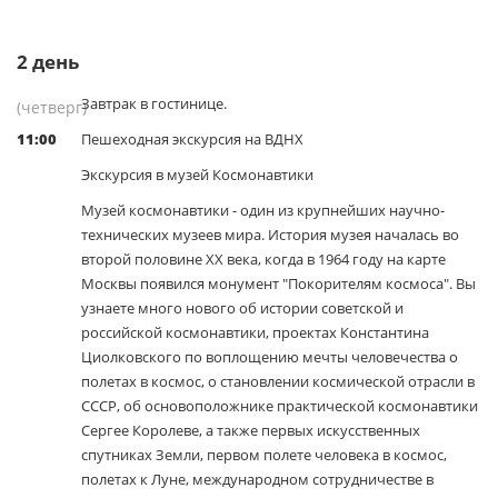
2
день
Завтрак в гостинице.
(четверг)
11:00
Пешеходная экскурсия на ВДНХ
Экскурсия в музей Космонавтики
Музей космонавтики - один из крупнейших научно-
технических музеев мира. История музея началась во
второй половине XX века, когда в 1964 году на карте
Москвы появился монумент "Покорителям космоса". Вы
узнаете много нового об истории советской и
российской космонавтики, проектах Константина
Циолковского по воплощению мечты человечества о
полетах в космос, о становлении космической отрасли в
СССР, об основоположнике практической космонавтики
Сергее Королеве, а также первых искусственных
спутниках Земли, первом полете человека в космос,
полетах к Луне, международном сотрудничестве в