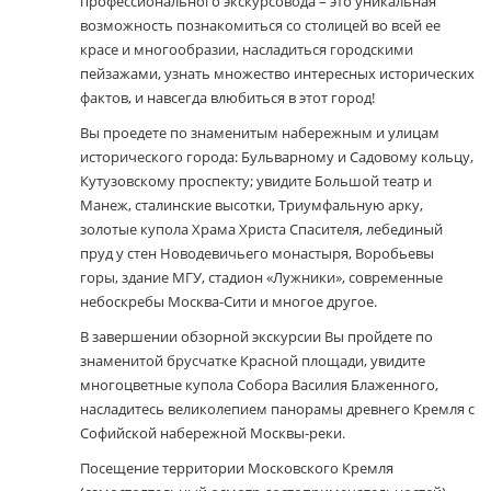
профессионального экскурсовода – это уникальная
возможность познакомиться со столицей во всей ее
красе и многообразии, насладиться городскими
пейзажами, узнать множество интересных исторических
фактов, и навсегда влюбиться в этот город!
Вы проедете по знаменитым набережным и улицам
исторического города: Бульварному и Садовому кольцу,
Кутузовскому проспекту; увидите Большой театр и
Манеж, сталинские высотки, Триумфальную арку,
золотые купола Храма Христа Спасителя, лебединый
пруд у стен Новодевичьего монастыря, Воробьевы
горы, здание МГУ, стадион «Лужники», современные
небоскребы Москва-Сити и многое другое.
В завершении обзорной экскурсии Вы пройдете по
знаменитой брусчатке Красной площади, увидите
многоцветные купола Собора Василия Блаженного,
насладитесь великолепием панорамы древнего Кремля с
Софийской набережной Москвы-реки.
Посещение территории Московского Кремля