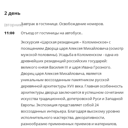
2
день
Завтрак в гостинице. Освобождение номеров.
(вторник)
11:00
Отъезд от гостиницы на автобусе..
Экскурсия «Царская резиденция – Коломенское» с
посещением Дворца царя Алексея Михайловича (осмотр
мужской половины). Усадьба в Коломенском - одна из
древнейших резиденций российских государей:
великого князя Василия III и царя Ивана Грозного.
Дворец царя Алексея Михайловича, является
уникальным воссозданным памятником русской
деревянной архитектуры XVII века. Главная особенность
архитектуры дворца заключается в успешном сочетании
искусства традиционной, допетровской Руси и Западной
Европы. Экспозиция представляет собой 24
воссозданных интерьера. Благодаря высокому уровню
исполнительного мастерства, декоративности,
разнообразию примененных приемов и материалов,