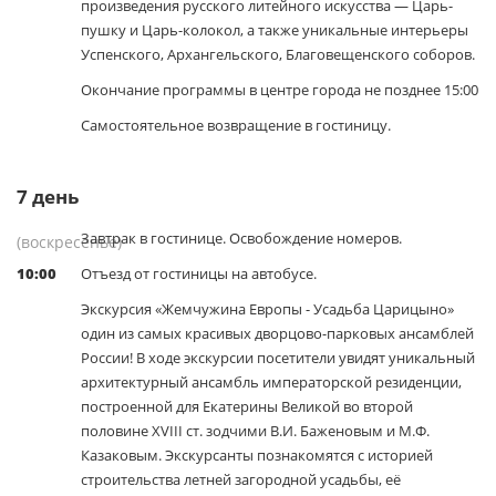
произведения русского литейного искусства — Царь-
пушку и Царь-колокол, а также уникальные интерьеры
Успенского, Архангельского, Благовещенского соборов.
Окончание программы в центре города не позднее 15:00
Самостоятельное возвращение в гостиницу.
7
день
Завтрак в гостинице. Освобождение номеров.
(воскресенье)
10:00
Отъезд от гостиницы на автобусе.
Экскурсия «Жемчужина Европы - Усадьба Царицыно»
один из самых красивых дворцово-парковых ансамблей
России! В ходе экскурсии посетители увидят уникальный
архитектурный ансамбль императорской резиденции,
построенной для Екатерины Великой во второй
половине XVIII ст. зодчими В.И. Баженовым и М.Ф.
Казаковым. Экскурсанты познакомятся с историей
строительства летней загородной усадьбы, её