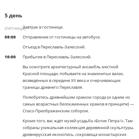
5
день
Завтрак в гостинице.
(пятница)
08:00
Отправление от гостиницы на автобусе.
Отъезд в Переславль-Залесский.
10:00
Прибытие в Переславль-Залесский.
Вы осмотрите архитектурный ансамбль местной
Красной площади, побываете на знаменитых валах,
возведённых в середине XII века и очерчивающих
границы древнего Переславля.
Полюбуетесь древнейшим храмом города (и одним из
самых возрастных белокаменных храмов в принципе) —
Спасо-Преображенским собором.
Кроме того, вас ждёт музей-усадьба «Ботик Петра I». Там
собраны уникальная коллекция деревянной скульптуры,
древнерусская иконопись, сокровища монастырских