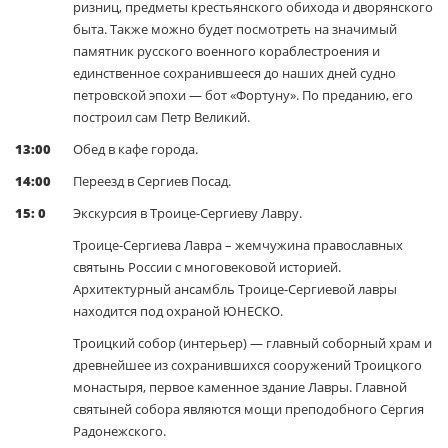
ризниц, предметы крестьянского обихода и дворянского
быта. Также можно будет посмотреть на значимый
памятник русского военного кораблестроения и
единственное сохранившееся до наших дней судно
петровской эпохи — бот «Фортуну». По преданию, его
построил сам Петр Великий.
13:00
Обед в кафе города.
14:00
Переезд в Сергиев Посад.
15: 0
Экскурсия в Троице-Сергиеву Лавру.
Троице-Сергиева Лавра – жемчужина православных
святынь России с многовековой историей.
Архитектурный ансамбль Троице-Сергиевой лавры
находится под охраной ЮНЕСКО.
Троицкий собор (интерьер) — главный соборный храм и
древнейшее из сохранившихся сооружений Троицкого
монастыря, первое каменное здание Лавры. Главной
святыней собора являются мощи преподобного Сергия
Радонежского.