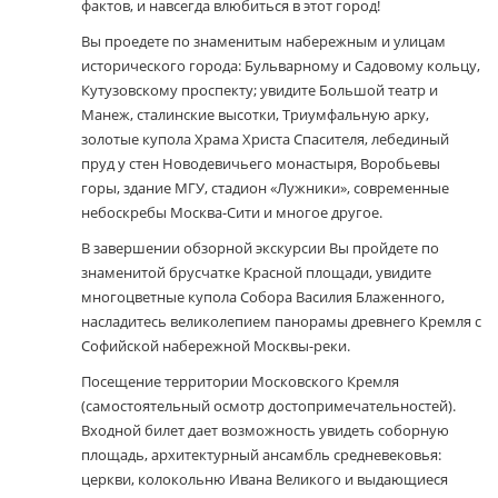
фактов, и навсегда влюбиться в этот город!
Вы проедете по знаменитым набережным и улицам
исторического города: Бульварному и Садовому кольцу,
Кутузовскому проспекту; увидите Большой театр и
Манеж, сталинские высотки, Триумфальную арку,
золотые купола Храма Христа Спасителя, лебединый
пруд у стен Новодевичьего монастыря, Воробьевы
горы, здание МГУ, стадион «Лужники», современные
небоскребы Москва-Сити и многое другое.
В завершении обзорной экскурсии Вы пройдете по
знаменитой брусчатке Красной площади, увидите
многоцветные купола Собора Василия Блаженного,
насладитесь великолепием панорамы древнего Кремля с
Софийской набережной Москвы-реки.
Посещение территории Московского Кремля
(самостоятельный осмотр достопримечательностей).
Входной билет дает возможность увидеть соборную
площадь, архитектурный ансамбль средневековья:
церкви, колокольню Ивана Великого и выдающиеся