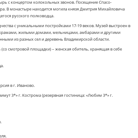
ырь с концертом колокольных звонов. Посещение Спасо-
ра. В монастыре находится могила князя Дмитрия Михайловича
гося русского полководца.
чества с уникальными постройками 17-19 веков. Музей выстроен в
с храмами, жилыми домами, мельницами, амбарами и другими
нными из разных сел и деревень Владимирской области.
(со смотровой площадки) – женская обитель, хранящая в себе
а.
рсия в г. Иваново.
имут 3*» г. Кострома (резервная гостиница: «Любим 3*» г.
.
еля.