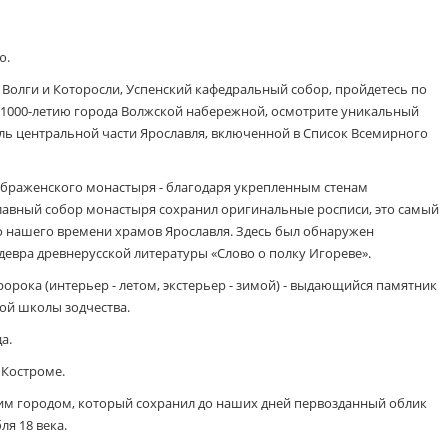
ю.
к Волги и Которосли, Успенский кафедральный собор, пройдетесь по
 1000-летию города Волжской набережной, осмотрите уникальный
ь центральной части Ярославля, включенной в Список Всемирного
браженского монастыря - благодаря укрепленным стенам
лавный собор монастыря сохранил оригинальные росписи, это самый
о нашего времени храмов Ярославля. Здесь был обнаружен
евра древнерусской литературы «Слово о полку Игореве».
орока (интерьер - летом, экстерьер - зимой) - выдающийся памятник
ой школы зодчества.
а.
 Костроме.
им городом, который сохранил до наших дней первозданный облик
я 18 века.