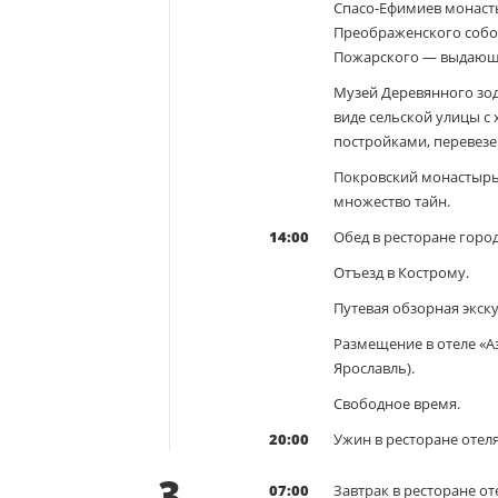
Спасо-Ефимиев монаст
Преображенского собо
Пожарского — выдающе
Музей Деревянного зод
виде сельской улицы 
постройками, перевезе
Покровский монастырь 
множество тайн.
14:00
Обед в ресторане город
Отъезд в Кострому.
Путевая обзорная экску
Размещение в отеле «Аз
Ярославль).
Свободное время.
20:00
Ужин в ресторане отеля
3
07:00
Завтрак в ресторане от