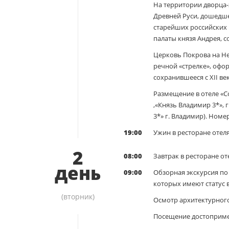
На территории дворца-
Древней Руси, дошедше
старейших российских
палаты князя Андрея, 
Церковь Покрова на Не
речной «стрелке», офо
сохранившееся с ХII ве
Размещение в отеле «Со
,«Князь Владимир 3*», г
3*» г. Владимир). Номе
19:00
Ужин в ресторане отеля
2
08:00
Завтрак в ресторане от
день
09:00
Обзорная экскурсия по 
которых имеют статус
(вторник)
Осмотр архитектурного
Посещение достоприме