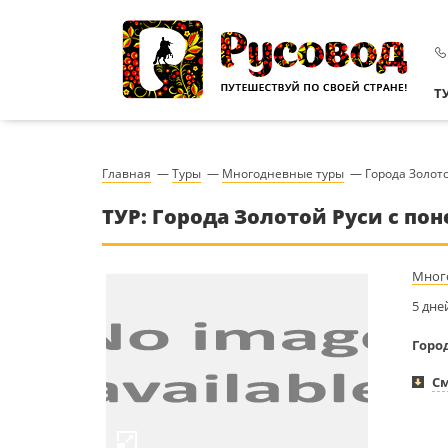
Т
Главная
—
Туры
—
Многодневные туры
—
Города Золот
ТУР: Города Золотой Руси с по
Мног
5 дне
Горо
См