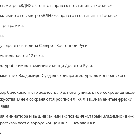
ст. метро «ВДНХ», стоянка справа от гостиницы «Космос»
адимир от ст. метро «ВДНХ», справа от гостиницы «Космос».
 программа.
а.
 - древняя столица Северо - Восточной Руси.
ательностей 12 века:
ектура) - символ величия и мощи Древней Руси.
 памятник Владимиро-Суздальской архитектуры домонгольского
евр белокаменного зодчества. Является уникальной сокровищницей
кусства. В нем сохраняются росписи XII-XIX вв. Знаменитые фрески
лева.
вая миниатюра и вышивка» или экспозиция «Старый Владимир» в 4-х
рассказывает о городе конца XIX в. – начала XX в.).
.