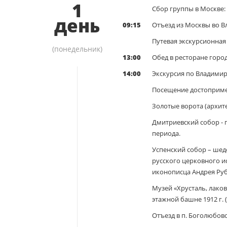
1
Сбор группы в Москве: 
день
09:15
Отъезд из Москвы во Вл
Путевая экскурсионная
(понедельник)
13:00
Обед в ресторане город
14:00
Экскурсия по Владимиру
Посещение достопримеч
Золотые ворота (архит
Дмитриевский собор -
периода.
Успенский собор – шед
русского церковного ис
иконописца Андрея Руб
Музей «Хрусталь, лако
этажной башне 1912 г. (
Отъезд в п. Боголюбово