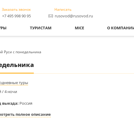
Заказать звонок
Написать
+7 495 998 90 95
rusovod@rusovod.ru
УРЫ
ТУРИСТАМ
MICE
О КОМПАНИ
ой Руси с понедельника
недельника
одневные туры
й / 4 ночи
д выезда:
Россия
отреть полное описание