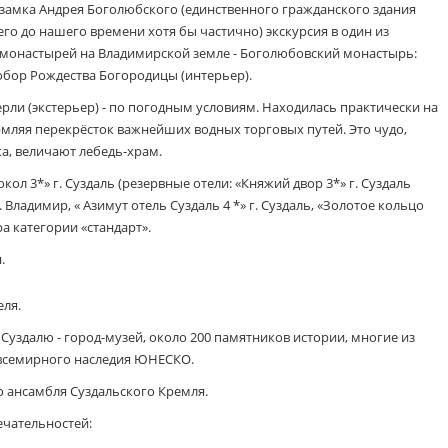
замка Андрея Боголюбского (единственного гражданского здания
го до нашего времени хотя бы частично) экскурсия в один из
 монастырей на Владимирской земле - Боголюбовский монастырь:
собор Рождества Богородицы (интерьер).
рли (экстерьер) - по погодным условиям. Находилась практически на
рмляя перекрёсток важнейших водных торговых путей. Это чудо,
ка, величают лебедь-храм.
кол 3*» г. Суздаль (резервные отели: «Княжий двор 3*» г. Суздаль
. Владимир, « Азимут отель Суздаль 4 *» г. Суздаль, «Золотое кольцо
ра категории «стандарт».
.
еля.
Суздалю - город-музей, около 200 памятников истории, многие из
 всемирного наследия ЮНЕСКО.
 ансамбля Суздальского Кремля.
чательностей: