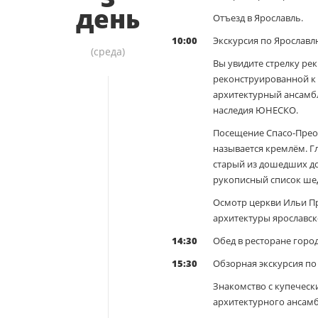
день
Отъезд в Ярославль.
10:00
Экскурсия по Ярославл
(среда)
Вы увидите стрелку ре
реконструированной к
архитектурный ансамбл
наследия ЮНЕСКО.
Посещение Спасо-Прео
называется кремлём. Г
старый из дошедших д
рукописный список шед
Осмотр церкви Ильи Пр
архитектуры ярославск
14:30
Обед в ресторане город
15:30
Обзорная экскурсия по
Знакомство с купеческ
архитектурного ансамбл