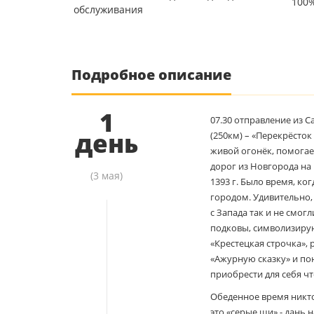
100%
обслуживания
Подробное описание
1
07.30 отправление из Са
день
(250км) – «Перекрёсто
живой огонёк, помогае
дорог из Новгорода на 
(3 мая)
1393 г. Было время, ко
городом. Удивительно, 
с Запада так и не смог
подковы, символизиру
«Крестецкая строчка»,
«Ажурную сказку» и по
приобрести для себя чт
Обеденное время никто 
это «серые щи» - дань