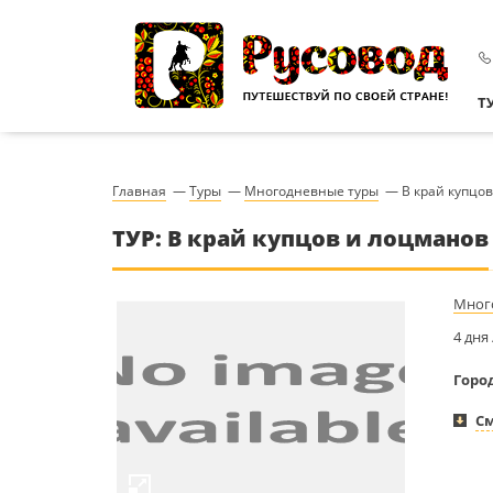
Т
Главная
—
Туры
—
Многодневные туры
—
В край купцо
ТУР: В край купцов и лоцманов
Мног
4 дня
Горо
См