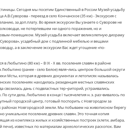
остиницы. Сегодня мы посетим Единственный в России Музей-усадьбу
 А.В.Суворова - переезд в село Кончанское (35 км) - Экскурсия с
анию, за доп.плату. Во время экскурсии Вы узнаете о Суворове не
полководце, не потерпевшем ни одного поражения, но и
ровым-помещиком. Музей-усадьба включает великолепную диораму
.Суворова», усадебный дом с подлинной мебелью и вещами
одцу, а в заключение экскурсии Вас ждет угощение «по-
 в Любытино (80 км) – В IX - X вв. поселения славян в районе
 Любытино (ранее - село Белое) явля¬лись центром большой округи
еки Мсты, которая в древних документах и летописях называлась
нских поселениях находилась резиденция местных славянских
да свозилась дань с подвластных тер¬риторий, устраивались
о сути дела, Любытино в конце I тысячелетия н. э. раз¬вивалось по
упный городской центр, готовый поспорить с Новгородом за
ых районах Новгородской земли. Мы побываем на живописном берегу
ано уникальное поселение древних славян. Это точная копия
оящая из комплекса жилых и хозяйственных построек (клети, амбара,
ой печи), известных по материалам археологических раскопок. Вам