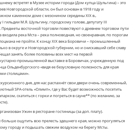
шнему встретят в Музее истории города (Дом купца Шульгина) – это
ев Новгородской области, он был основан в 1918 году и
ажном каменном доме с мезонином середины XIX в.,
 гильдии М.Я. Шульгину, городскому голове, депутату III
 Предметы восточной торговли повествуют о древнем торговом пути
да входила река Мста – река полноводная, но своенравная, по порогам
лоцмана не пройти. К концу XIX века Боровичи – промышленный
лько в округе и Новгородской губернии, но и снискавший себе славу
бещал занять более половины всех мест на первой
 кустарно-промышленной выставке в Боровичах, учрежденную под
ца Ольденбургского «видя ее безусловную полезность для края
ими столицами».
курсионного дня, для нас распахнёт свои двери очень современный,
 уютный SPA-отель «Олимп», где у Вас будет возможность посетить
парком, скатиться с горки и погреться в сауне** (по желанию, за
сте).
ганизован Ужин в ресторане гостиницы (за доп. плату).
ещё больше ощутить всю прелесть здешнего края, можно прогуляться
ому городу и подышать свежим воздухом на берегу Мсты.