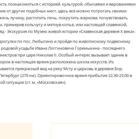
сть познакомиться с историей, культурой, обычаями и верованиями
чие от других подобных мест, здесь всё можно потрогать своими
ажечь лучину, растопить печь, покрутить жернова; почувствовать
, примерив кольчугу и метнув копье, или настоящей славянкой,
д - Экскурсия по Музею живой истории «Славянская деревня Х века».
 прогулки по пос. Любытино и пройдя по живописному подвесному
к родовой усадьбе Ивана Логгиновича Горемыкина - последнего
нистров при царе Николае II. Особый интерес вызывает здание в
отором в настоящее время расположена школа искусств. Из
вается прекрасный вид на реку Мсту и церковь в деревне Бор.
Петербург (270 км). Ориентировочное время прибытия 22.30-23.00 в
й ситуации (ст. м. «Московская»).