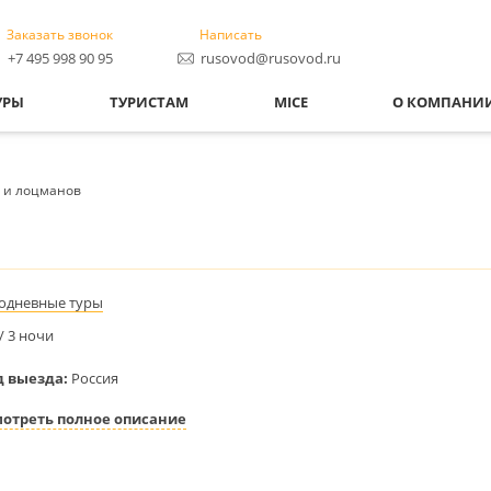
Заказать звонок
Написать
+7 495 998 90 95
rusovod@rusovod.ru
УРЫ
ТУРИСТАМ
MICE
О КОМПАНИ
в и лоцманов
одневные туры
 / 3 ночи
д выезда:
Россия
отреть полное описание