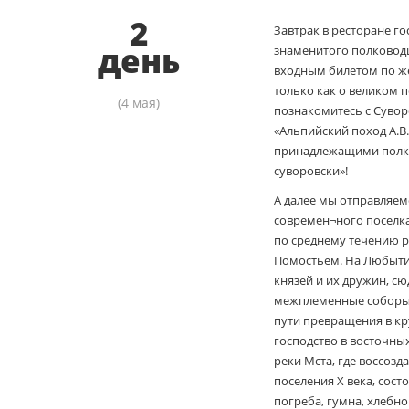
2
Завтрак в ресторане г
день
знаменитого полководца
входным билетом по жел
только как о великом 
(4 мая)
познакомитесь с Суво
«Альпийский поход А.В
принадлежащими полков
суворовски»!
А далее мы отправляемся
современ¬ного поселка
по среднему течению р
Помостьем. На Любыти
князей и их дружин, сю
межплеменные соборы. П
пути превращения в кр
господство в восточн
реки Мста, где воссозд
поселения Х века, сост
погреба, гумна, хлебн