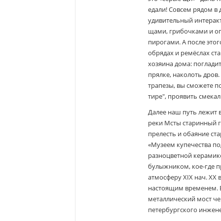
едали! Совсем рядом в 
удивительный интеракт
щами, грибочками и ог
пирогами. А после этог
обрядах и ремёслах ст
хозяина дома: поглади
прялке, наколоть дров
трапезы, вы сможете п
тире", проявить смекал
Далее наш путь лежит 
реки Мсты старинный г
прелесть и обаяние ст
«Музеем купечества по
разноцветной керамик
булыжником, кое-где 
атмосферу XIX нач. XX 
настоящим временем. В
металлический мост чер
петербургского инжене