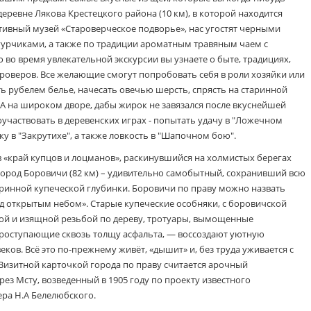
деревне Лякова Крестецкого района (10 км), в которой находится
ивный музей «Староверческое подворье», нас угостят черными
урчиками, а также по традиции ароматным травяным чаем с
о во время увлекательной экскурсии вы узнаете о быте, традициях,
ароверов. Все желающие смогут попробовать себя в роли хозяйки или
ть рубелем белье, начесать овечью шерсть, спрясть на старинной
. А на широком дворе, дабы жирок не завязался после вкуснейшей
оучаствовать в деревенских играх - попытать удачу в "Ложечном
ку в "Закрутихе", а также ловкость в "Шапочном бою".
в «край купцов и лоцманов», раскинувшийся на холмистых берегах
ород Боровичи (82 км) – удивительно самобытный, сохранивший всю
аринной купеческой глубинки. Боровичи по праву можно назвать
д открытым небом». Старые купеческие особняки, с боровичской
ой и изящной резьбой по дереву, тротуары, вымощенные
проступающие сквозь толщу асфальта, — воссоздают уютную
веков. Всё это по-прежнему живёт, «дышит» и, без труда уживается с
изитной карточкой города по праву считается арочный
ез Мсту, возведенный в 1905 году по проекту известного
ра Н.А Белелюбского.