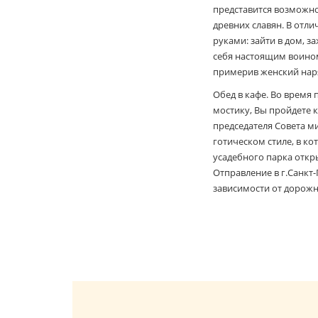
представится возможно
древних славян. В отли
руками: зайти в дом, з
себя настоящим воином
примерив женский наря
Обед в кафе. Во время
мостику, Вы пройдете 
председателя Совета ми
готическом стиле, в к
усадебного парка откры
Отправление в г.Санкт-
зависимости от дорожно