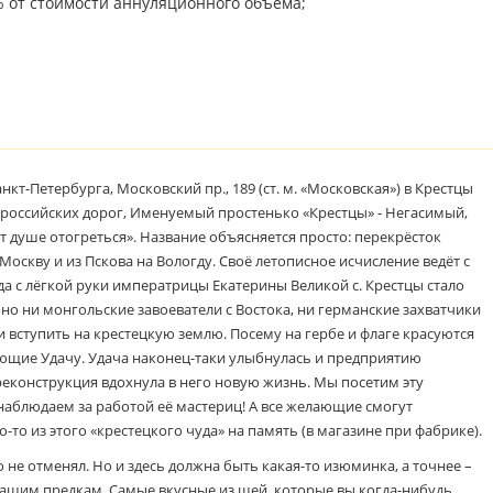
 от стоимости аннуляционного объема;
нкт-Петербурга, Московский пр., 189 (ст. м. «Московская») в Крестцы
к российских дорог, Именуемый простенько «Крестцы» - Негасимый,
т душе отогреться». Название объясняется просто: перекрёсток
Москву и из Пскова на Вологду. Своё летописное исчисление ведёт с
гда с лёгкой руки императрицы Екатерины Великой с. Крестцы стало
но ни монгольские завоеватели с Востока, ни германские захватчики
ли вступить на крестецкую землю. Посему на гербе и флаге красуются
ющие Удачу. Удача наконец-таки улыбнулась и предприятию
 реконструкция вдохнула в него новую жизнь. Мы посетим эту
наблюдаем за работой её мастериц! А все желающие смогут
о-то из этого «крестецкого чуда» на память (в магазине при фабрике).
не отменял. Но и здесь должна быть какая-то изюминка, а точнее –
 нашим предкам. Самые вкусные из щей, которые вы когда-нибудь