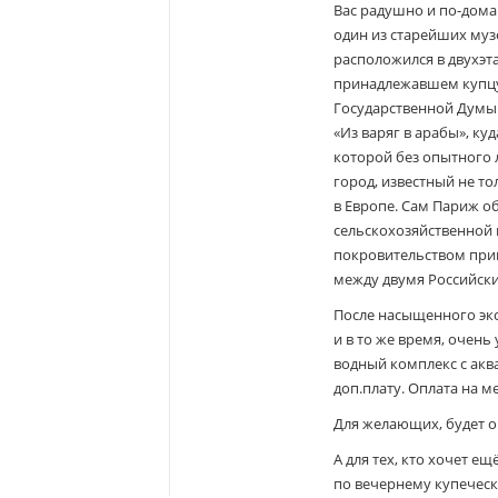
Вас радушно и по-дома
один из старейших музе
расположился в двухэт
принадлежавшем купцу I
Государственной Думы.
«Из варяг в арабы», ку
которой без опытного 
город, известный не то
в Европе. Сам Париж о
сельскохозяйственной
покровительством прин
между двумя Российск
После насыщенного экс
и в то же время, очень
водный комплекс с аква
доп.плату. Оплата на ме
Для желающих, будет ор
А для тех, кто хочет 
по вечернему купеческ