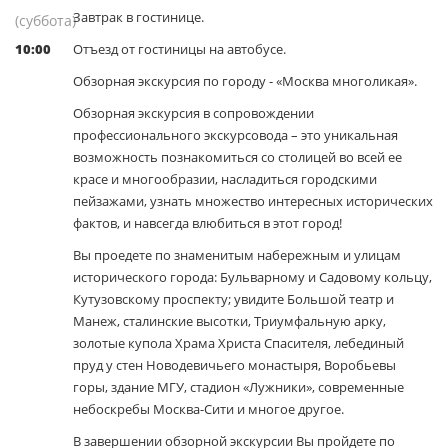
Завтрак в гостинице.
(суббота)
10:00
Отъезд от гостиницы на автобусе.
Обзорная экскурсия по городу - «Москва многоликая».
Обзорная экскурсия в сопровождении
профессионального экскурсовода – это уникальная
возможность познакомиться со столицей во всей ее
красе и многообразии, насладиться городскими
пейзажами, узнать множество интересных исторических
фактов, и навсегда влюбиться в этот город!
Вы проедете по знаменитым набережным и улицам
исторического города: Бульварному и Садовому кольцу,
Кутузовскому проспекту; увидите Большой театр и
Манеж, сталинские высотки, Триумфальную арку,
золотые купола Храма Христа Спасителя, лебединый
пруд у стен Новодевичьего монастыря, Воробьевы
горы, здание МГУ, стадион «Лужники», современные
небоскребы Москва-Сити и многое другое.
В завершении обзорной экскурсии Вы пройдете по